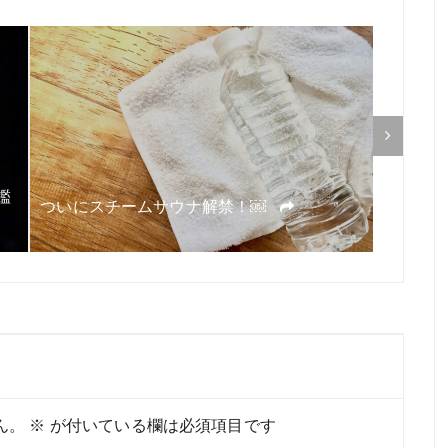
鑑
ついにスチームサウナ解禁！￼
世界遺
ん。
※
が付いている欄は必須項目です