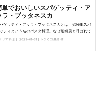
簡単でおいしいスパゲッティ・ア
ッラ・プッタネスカ
パゲッティ・アッラ・プッタネスカとは、娼婦風スパ
ッティという名のパスタ料理。なぜ娼婦風と呼ばれて
るかはいろいろな説がありますが、娼婦が客のために
タリア料理
2023-01-31
NO COMMENT
ったパスタだからと一般的にいわれています。ソース
、アンチョビ、オリーブ、ケイパーを使ったトマト
。