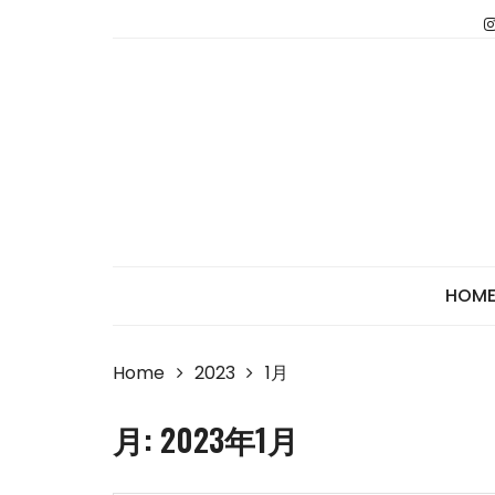
Skip
to
content
HOM
Home
2023
1月
月:
2023年1月