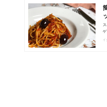
ス
ゲ
い
イ
作
は
味