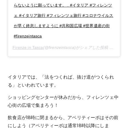
らないように願っています。 . #イタリア #フィレンツ
ェ #イタリア旅行 #フィレンツェ旅行 #コロナウイルス
が早く終息しますように #共和国広場 #世界遺産の街
#firenzeintasca
Firenze in Tasca
(@firenzeintasca)がシェアした投稿 –
2020年
イタリアでは、「法をつくれば、抜け道がつくられ
る」といわれています。
ショッピングセンターが休みだから、フィレンツェ中
心街の広場で集まろう！
飲食店が18時に閉まるから、アペリティーボはその前
にしよう（アペリティーボは通常18時以降にしま