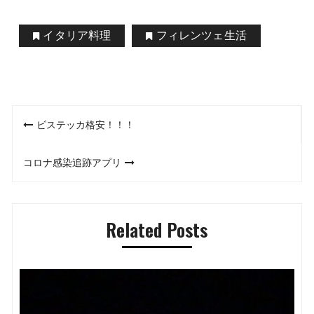
イタリア料理
フィレンツェ生活
投
ビステッカ格安！！！
稿
コロナ感染追跡アプリ
ナ
ビ
Related Posts
ゲ
ー
シ