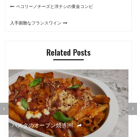
投
ペコリーノチーズと洋ナシの黄金コンビ
稿
入手困難なフランスワイン
ナ
ビ
Related Posts
ゲ
ー
シ
ョ
ン
オ
パスタのオーブン焼き￼