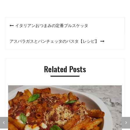
投
イタリアンおつまみの定番ブルスケッタ
稿
アスパラガスとパンチェッタのパスタ【レシピ】
ナ
ビ
Related Posts
ゲ
ー
シ
ョ
ン