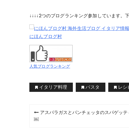
↓↓↓↓2つのブログランキング参加しています
にほんブログ村
人気ブログランキング
イタリア料理
パスタ
レシ
投
アスパラガスとパンチェッタのスパゲッテ
稿
￼