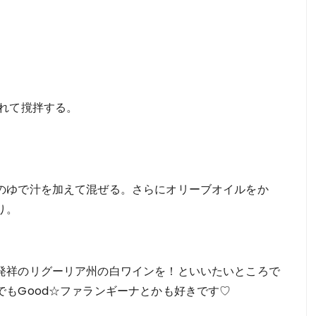
入れて撹拌する。
のゆで汁を加えて混ぜる。さらにオリーブオイルをか
り。
発祥のリグーリア州の白ワインを！といいたいところで
もGood☆ファランギーナとかも好きです♡