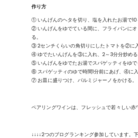
作り方
① いんげんのヘタを切り、塩を入れたお湯で10
② いんげんをゆでている間に、フライパンに
る。
③ 2センチくらいの角切りにしたトマトを②に
④ ゆでたいんげんを③に入れ、2～3分分炒め
⑤ いんげんをゆでたお湯でスパゲッティをゆで
⑥ スパゲッティのゆで時間1分前にあげ、④に
⑦ お皿に盛りつけ、パルミジャーノをかける。
ペアリングワインは、フレッシュで若々しい赤
↓↓↓↓2つのブログランキング参加しています