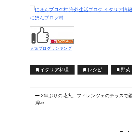
にほんブログ村
人気ブログランキング
イタリア料理
レシピ
野菜
投
3年ぶりの花火。フィレンツェのテラスで
稿
賞￼
ナ
ビ