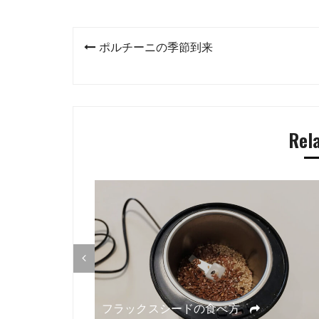
投
ポルチーニの季節到来
稿
ナ
ビ
Rel
ゲ
ー
シ
ョ
ン
食
フラックスシードの食べ方