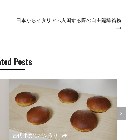
日本からイタリアへ入国する際の自主隔離義務
ated Posts
有機農
古代小麦でパン作り
のイタ