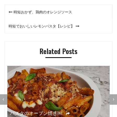
投
時短おかず、鶏肉のオレンジソース
稿
時短でおいしいレモンパスタ【レシピ】
ナ
ビ
Related Posts
ゲ
ー
シ
ョ
ン
オ
パスタのオーブン焼き￼