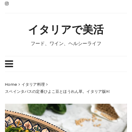
Skip
to
content
イタリアで美活
フード、ワイン、ヘルシーライフ
Home
イタリア料理
スペインタパスの定番ひよこ豆とほうれん草。イタリア版￼