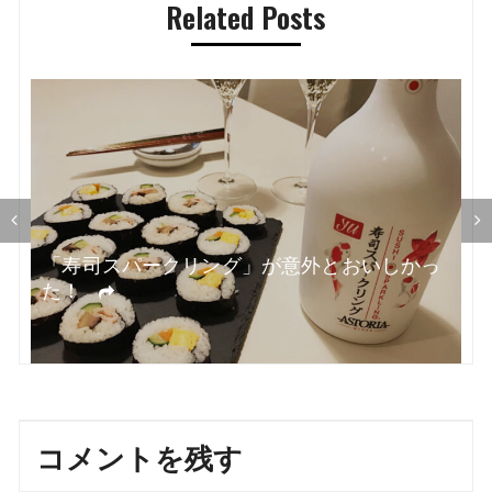
Related Posts
ゲ
ー
シ
ョ
ン
「寿司スパークリング」が意外とおいしかっ
た！
コメントを残す