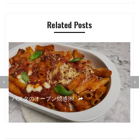
ナ
ビ
Related Posts
ゲ
ー
シ
ョ
ン
オ
パスタのオーブン焼き￼