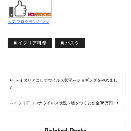
人気ブログランキング
イタリア料理
パスタ
投
～イタリアコロナウイルス状況～ジョギングをやめまし
稿
た
ナ
～イタリアコロナウイルス状況～嘘をつくと罰金36万円
ビ
ゲ
Related Posts