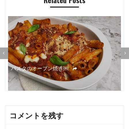
ー
シ
ョ
ン
オ
パスタのオーブン焼き￼
コメントを残す