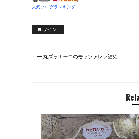
人気ブログランキング
ワイン
投
丸ズッキーニのモッツァレラ詰め
稿
ナ
ビ
Rel
ゲ
ー
シ