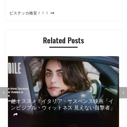
稿
ビステッカ格安！！！
ナ
ビ
Related Posts
ゲ
ー
シ
ョ
ン
超オススメ！イタリア・サスペンス映画「イ
ンビジブル・ウィットネス 見えない目撃者」