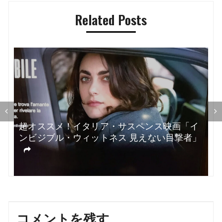
ビ
Related Posts
ゲ
ー
シ
ョ
ン
超オススメ！イタリア・サスペンス映画「イ
ンビジブル・ウィットネス 見えない目撃者」
コメントを残す