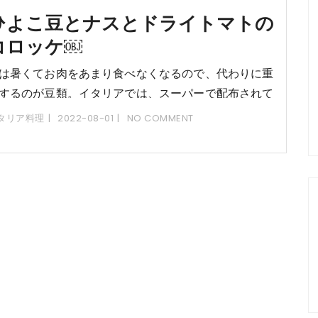
ひよこ豆とナスとドライトマトの
コロッケ￼
は暑くてお肉をあまり食べなくなるので、代わりに重
するのが豆類。イタリアでは、スーパーで配布されて
る冊子にレシピがいくつか掲載されていて、夏になる
タリア料理
2022-08-01
NO COMMENT
、ひよこ豆を使ったレシピが頻繁に登場します。今回
、ひよこ豆とナスとドライトマトのコロッケを作りま
た。