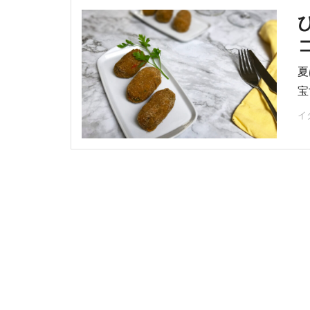
夏
宝
い
イ
と
は
し